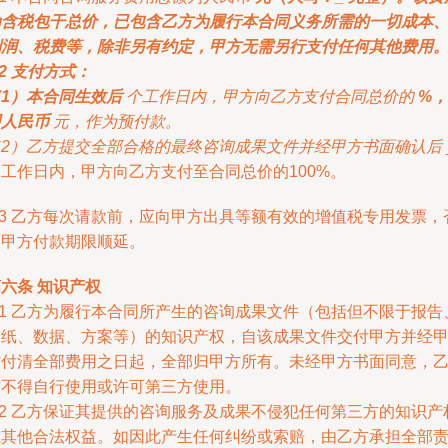
为含税包干总价，已包含乙方为履行本合同义务所需的一切成本
利润、税费等，除非另有约定，甲方无需另行支付任何其他费用
.2 支付方式：
（1）本合同生效后
个工作日内，甲方向乙方支付合同总价的
%，
即人民币
元，作为预付款。
（2）乙方提交全部合格的最终咨询成果文件并经甲方书面确认后
个工作日内，甲方向乙方支付至合同总价的100%。
.3 乙方每次请款前，应向甲方出具等额有效的增值税专用发票，
则甲方付款期限顺延。
六条 知识产权
.1 乙方为履行本合同所产生的咨询成果文件（包括但不限于报告
图纸、数据、方案等）的知识产权，自该成果文件交付甲方并经
方付清全部费用之日起，全部归甲方所有。未经甲方书面同意，
方不得自行使用或许可第三方使用。
.2 乙方保证其提供的咨询服务及成果不侵犯任何第三方的知识产
或其他合法权益。如因此产生任何纠纷或索赔，由乙方承担全部