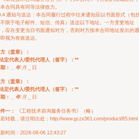
与本合同具有同等法律效力。
0.4 通知与送达：本合同履行过程中往来通知应以书面形式（包
但不限于电子邮件、短信、传真）送达以下地址。一方变更地址
的，应在变更当日书面通知对方，否则对方按本合同地址发出的
知即视为有效送达。
甲方（盖章）：
*法定代表人/委托代理人（签字）：**
日期：
_ 年
月
_ 日
乙方（盖章）：
*法定代表人/委托代理人（签字）：**
日期：
_ 年
月
_ 日
附件一：
《工程技术咨询服务任务书》（略）
若转载，请注明出处：http://www.gczx361.com/product/85.html
新时间：2026-08-06 12:43:27