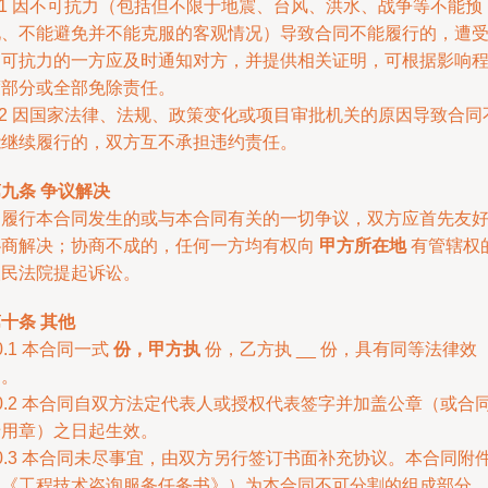
.1 因不可抗力（包括但不限于地震、台风、洪水、战争等不能预
见、不能避免并不能克服的客观情况）导致合同不能履行的，遭
不可抗力的一方应及时通知对方，并提供相关证明，可根据影响
度部分或全部免除责任。
.2 因国家法律、法规、政策变化或项目审批机关的原因导致合同
能继续履行的，双方互不承担违约责任。
九条 争议解决
因履行本合同发生的或与本合同有关的一切争议，双方应首先友
协商解决；协商不成的，任何一方均有权向
甲方所在地
有管辖权
人民法院提起诉讼。
十条 其他
0.1 本合同一式
份，甲方执
份，乙方执 __ 份，具有同等法律效
力。
0.2 本合同自双方法定代表人或授权代表签字并加盖公章（或合
专用章）之日起生效。
0.3 本合同未尽事宜，由双方另行签订书面补充协议。本合同附
（《工程技术咨询服务任务书》）为本合同不可分割的组成部分