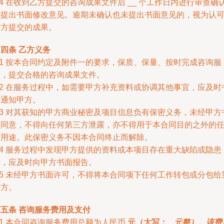
.4 在收到乙方提交的咨询成果文件后 __ 个工作日内进行审查确
或提出书面修改意见。逾期未确认也未提出书面意见的，视为认
乙方提交的成果。
四条 乙方义务
.1 按本合同约定及附件一的要求，保质、保量、按时完成咨询服
务，提交合格的咨询成果文件。
.2 在服务过程中，如需要甲方补充资料或协调其他事宜，应及时
面通知甲方。
.3 对其获知的甲方商业秘密及项目信息负有保密义务，未经甲方
面同意，不得向任何第三方泄露，亦不得用于本合同目的之外的
何用途。此保密义务不因本合同终止而解除。
.4 服务过程中发现甲方提供的资料或本项目存在重大缺陷或隐患
时，应及时向甲方书面报告。
.5 未经甲方书面许可，不得将本合同项下任何工作转包或分包给
三方。
第五条 咨询服务费用及支付
.1 本合同咨询服务费用总额为人民币
元（大写：
_ 元整）。该费